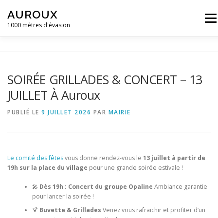
Aller
AUROUX
au
Menu
contenu
1000 mètres d'évasion
ACCUEIL
MAIRIE D’AUROUX
GALERIE D’IMAGES
SOIRÉE GRILLADES & CONCERT – 13
JUILLET À Auroux
ACTUALITÉS ET ÉVÈNEMENTS
CONTACT
PUBLIÉ LE
9 JUILLET 2026
PAR
MAIRIE
CAMPING LA GRAVIÈRE **
Le comité des fêtes
vous donne rendez-vous le
13 juillet à partir de
19h sur la place du village
pour une grande soirée estivale !
🎤
Dès 19h : Concert du groupe Opaline
Ambiance garantie
pour lancer la soirée !
🍹
Buvette & Grillades
Venez vous rafraichir et profiter d’un