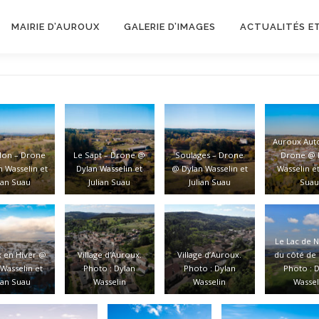
MAIRIE D’AUROUX
GALERIE D’IMAGES
ACTUALITÉS E
Auroux Aut
llon – Drone
Le Sapt – Drone @
Soulages – Drone
Drone @ 
 Wasselin et
Dylan Wasselin et
@ Dylan Wasselin et
Wasselin et
ian Suau
Julian Suau
Julian Suau
Sua
Le Lac de 
 en Hiver @
Village d’Auroux.
Village d’Auroux.
du côté de 
Wasselin et
Photo : Dylan
Photo : Dylan
Photo : 
ian Suau
Wasselin
Wasselin
Wassel