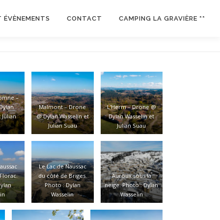
T ÉVÈNEMENTS
CONTACT
CAMPING LA GRAVIÈRE **
omne –
Dylan
Malmont – Drone
L’Herm – Drone @
 Julian
@ Dylan Wasselin et
Dylan Wasselin et
u
Julian Suau
Julian Suau
Naussac
Le Lac de Naussac
Florac.
du côté de Briges.
Auroux sous la
Dylan
Photo : Dylan
neige. Photo : Dylan
in
Wasselin
Wasselin