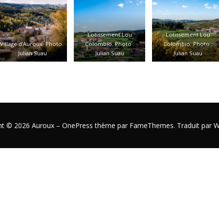
Lotissement Lou
Lotissement Lou
Village d’Auroux. Photo
Colombio. Photo :
Colombio. Photo :
: Julian Suau
Julian Suau
Julian Suau
ht © 2026 Auroux
–
OnePress
thème par FameThemes. Traduit par W