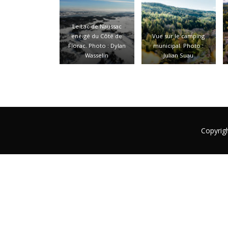
Le Lac de Naussac
eneigé du Côté de
Vue sur le camping
Florac. Photo : Dylan
municipal. Photo :
Wasselin
Julian Suau
Copyrig