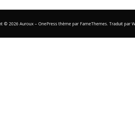
ht © 2026 Auroux
–
OnePress
thème par FameThemes. Traduit par W