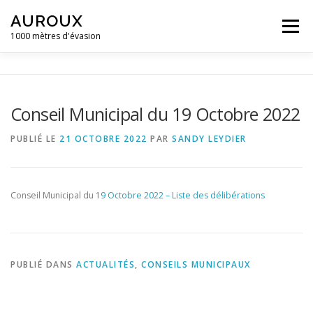
Aller
AUROUX
au
Menu
contenu
1000 mètres d'évasion
ACCUEIL
MAIRIE D’AUROUX
GALERIE D’IMAGES
Conseil Municipal du 19 Octobre 2022
ACTUALITÉS ET ÉVÈNEMENTS
CONTACT
PUBLIÉ LE
21 OCTOBRE 2022
PAR
SANDY LEYDIER
CAMPING LA GRAVIÈRE **
Conseil Municipal du 1
9 Octobre 2022 – Liste des délibérations
PUBLIÉ DANS
ACTUALITÉS
,
CONSEILS MUNICIPAUX