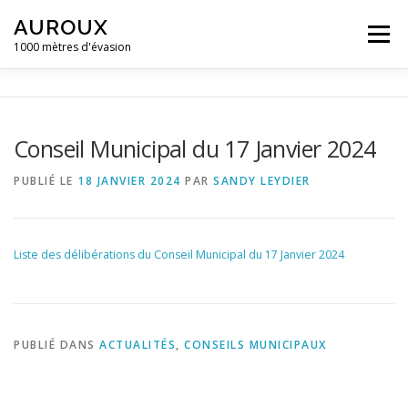
Aller
AUROUX
au
Menu
contenu
1000 mètres d'évasion
ACCUEIL
MAIRIE D’AUROUX
GALERIE D’IMAGES
Conseil Municipal du 17 Janvier 2024
ACTUALITÉS ET ÉVÈNEMENTS
CONTACT
PUBLIÉ LE
18 JANVIER 2024
PAR
SANDY LEYDIER
CAMPING LA GRAVIÈRE **
Liste des délibérations du Conseil Municipal du 17 Janvier 2024
PUBLIÉ DANS
ACTUALITÉS
,
CONSEILS MUNICIPAUX