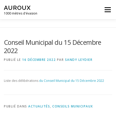
Aller
AUROUX
au
Menu
contenu
1000 mètres d'évasion
ACCUEIL
MAIRIE D’AUROUX
GALERIE D’IMAGES
Conseil Municipal du 15 Décembre
2022
ACTUALITÉS ET ÉVÈNEMENTS
CONTACT
PUBLIÉ LE
16 DÉCEMBRE 2022
PAR
SANDY LEYDIER
CAMPING LA GRAVIÈRE **
Liste des délibérations
du Conseil Municipal du 15 Décembre 2022
PUBLIÉ DANS
ACTUALITÉS
,
CONSEILS MUNICIPAUX