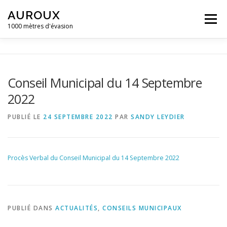
Aller
AUROUX
au
Menu
contenu
1000 mètres d'évasion
ACCUEIL
MAIRIE D’AUROUX
GALERIE D’IMAGES
Conseil Municipal du 14 Septembre
2022
ACTUALITÉS ET ÉVÈNEMENTS
CONTACT
PUBLIÉ LE
24 SEPTEMBRE 2022
PAR
SANDY LEYDIER
CAMPING LA GRAVIÈRE **
Procès Verbal du Conseil Municipal du 14 Septembre 2022
PUBLIÉ DANS
ACTUALITÉS
,
CONSEILS MUNICIPAUX