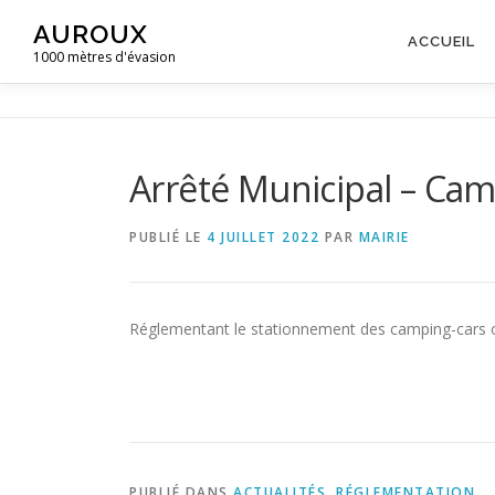
Aller
AUROUX
au
ACCUEIL
1000 mètres d'évasion
contenu
Arrêté Municipal – Cam
PUBLIÉ LE
4 JUILLET 2022
PAR
MAIRIE
Réglementant le stationnement des camping-cars ou
PUBLIÉ DANS
ACTUALITÉS
,
RÉGLEMENTATION