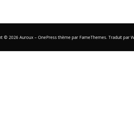
ht © 2026 Auroux
–
OnePress
thème par FameThemes. Traduit par W