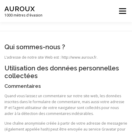
Aller
AUROUX
au
Menu
contenu
1000 mètres d'évasion
ACCUEIL
MAIRIE D’AUROUX
GALERIE D’IMAGES
Qui sommes-nous ?
ACTUALITÉS ET ÉVÈNEMENTS
CONTACT
L’adresse de notre site Web est : http://www.auroux.fr.
Utilisation des données personnelles
collectées
CAMPING LA GRAVIÈRE **
Commentaires
Quand vous laissez un commentaire sur notre site web, les données
inscrites dans le formulaire de commentaire, mais aussi votre adresse
IP et l’agent utilisateur de votre navigateur sont collectés pour nous
aider à la détection des commentaires indésirables.
Une chaîne anonymisée créée à partir de votre adresse de messagerie
(également appelée hash) peut être envoyée au service Gravatar pour