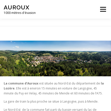
Aller
AUROUX
au
Menu
contenu
1000 mètres d'évasion
ACCUEIL
MAIRIE D’AUROUX
GALERIE D’IMAGES
ACTUALITÉS ET ÉVÈNEMENTS
CONTACT
CAMPING LA GRAVIÈRE **
La commune d’Auroux
est située au Nord-Est du département de
la
Lozère
. Elle est à environ 15 minutes en voiture de Langogne, 45
minute du Puy en Velay, 45 minutes de Mende et 60 minutes de l’A75.
La gare de train la plus proche se situe à Langogne, puis à Mende.
Le Nord-Est de la commune fait parti du bassin versant du lac de