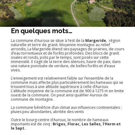
En quelques mots…
La commune d’Auroux se situe à l’est de la
Margeride
, région
naturelle et terre de granit. Moyenne montagne au relief
arrondis, La Margeride étend ses paysages de prairies, de cours
d’eau torrentueux et de forêts profondes. Des blocs de granit
ovales et ronds, polis par le temps, sont posés sur cette
immensité. Il s’agit de la terre des silences, havre de paix, dans
une nature ponctuée de verdure, de belles forêts et d’eaux
vives.
L’enneigement est relativement faible sur l’ensemble de la
commune mais affecte plus particulièrement les hameaux qui se
trouvent tous à une altitude supérieure à celle d’Auroux.
L’altitude moyenne de la commune est de 900 à 1275 m en limite
ouest de la commune. On peut ainsi qualifier Auroux de
commune de montagne.
La commune bénéficie d’un climat aux influences continentales :
pluies peu abondantes, abritée des vents
Outre le bourg-centre d’Auroux, le nombre de hameaux
importants est de cinq :
Briges, Florac, Les Salles, l’Herm et
le Sapt.